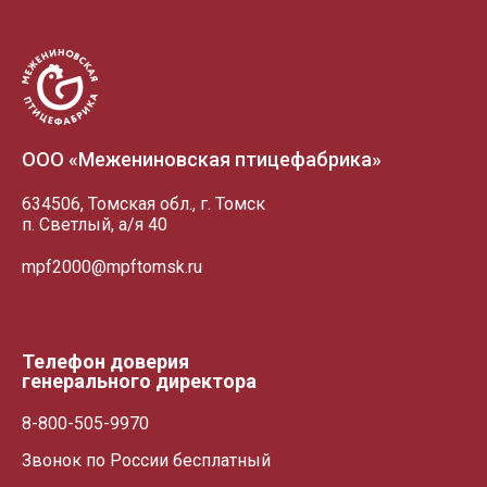
+7 (3822) 98-19-44 (доб. 2-38)
Схема проезда
Схема проез
а/я 40
vatulko_vd@mpftomsk.ru
prev
ул. Победы, 27/1, торговый центр - "Грани"
Пн-сб 09:00-20:00 Вс 09:00-18:00
Схема проезда
ул. Пушкина, 25 а
ООО «Межениновская птицефабрика»
634506, Томская обл., г. Томск
п. Светлый, а/я 40
mpf2000@mpftomsk.ru
Телефон доверия
генерального директора
8-800-505-9970
Звонок по России бесплатный