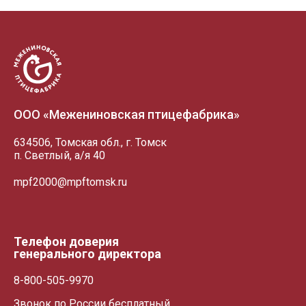
+7 (3822) 98-19-44 (доб. 2-38)
Схема проезда
Схема проез
а/я 40
vatulko_vd@mpftomsk.ru
prev
ул. Победы, 27/1, торговый центр - "Грани"
Пн-сб 09:00-20:00 Вс 09:00-18:00
Схема проезда
ул. Пушкина, 25 а
ООО «Межениновская птицефабрика»
634506, Томская обл., г. Томск
п. Светлый, а/я 40
mpf2000@mpftomsk.ru
Телефон доверия
генерального директора
8-800-505-9970
Звонок по России бесплатный