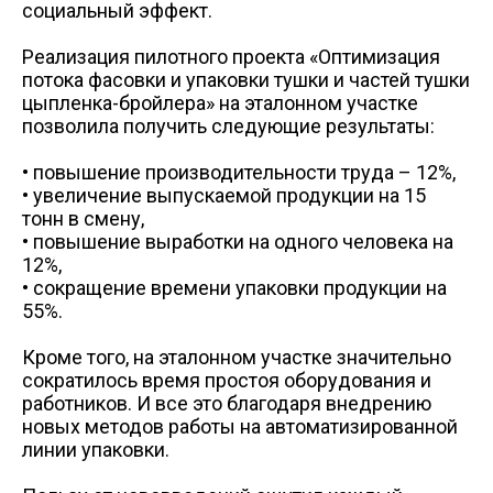
социальный эффект.
+7 (3822) 98-19-44 (доб. 2-38)
Схема проезда
Схема проез
а/я 40
vatulko_vd@mpftomsk.ru
prev
ул. Победы, 27/1, торговый центр - "Грани"
Реализация пилотного проекта «Оптимизация
Пн-сб 09:00-20:00 Вс 09:00-18:00
потока фасовки и упаковки тушки и частей тушки
Схема проезда
цыпленка-бройлера» на эталонном участке
ул. Пушкина, 25 а
позволила получить следующие результаты:
• повышение производительности труда – 12%,
• увеличение выпускаемой продукции на 15
тонн в смену,
• повышение выработки на одного человека на
12%,
• сокращение времени упаковки продукции на
55%.
Кроме того, на эталонном участке значительно
сократилось время простоя оборудования и
работников. И все это благодаря внедрению
новых методов работы на автоматизированной
линии упаковки.