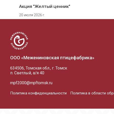
Акция "Желтый ценник"
20 июля 2026 г.
Акция "Желтый ценник"
13 июля 2026 г.
Акция "Желтый ценник"
ООО «Межениновская птицефабрика»
6 июля 2026 г.
634506, Томская обл., г. Томск
Акция "Желтый ценник"
п. Светлый, а/я 40
29 июня 2026 г.
mpf2000@mpftomsk.ru
Политика конфиденциальности
Политика в области об
Новый фирменный магазин
24 июня 2026 г.