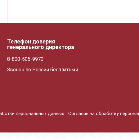
+7 (3822) 98-19-44 (доб. 2-38)
vatulko_vd@mpftomsk.ru
Телефон доверия
генерального директора
8-800-505-9970
Звонок по России бесплатный
работки персональных данных
Согласие на обработку персона