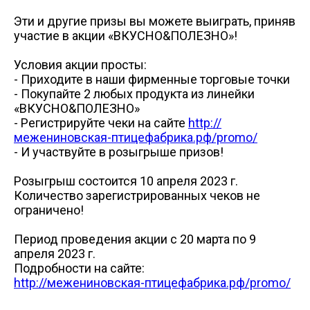
+7 (3822) 98-19-44 (доб. 2-38)
Схема проезда
Схема проез
а/я 40
vatulko_vd@mpftomsk.ru
Эти и другие призы вы можете выиграть, приняв
prev
ул. Победы, 27/1, торговый центр - "Грани"
участие в акции «ВКУСНО&ПОЛЕЗНО»!
Пн-сб 09:00-20:00 Вс 09:00-18:00
Схема проезда
Условия акции просты:
ул. Пушкина, 25 а
- Приходите в наши фирменные торговые точки
- Покупайте 2 любых продукта из линейки
«ВКУСНО&ПОЛЕЗНО»
- Регистрируйте чеки на сайте
http://
межениновская-птицефабрика.рф/promo/
- И участвуйте в розыгрыше призов!
Розыгрыш состоится 10 апреля 2023 г.
Количество зарегистрированных чеков не
ограничено!
Период проведения акции с 20 марта по 9
апреля 2023 г.
Подробности на сайте:
http://межениновская-птицефабрика.рф/promo/