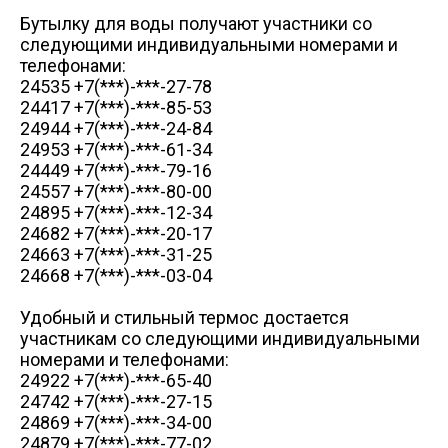
+7 (3822) 98-19-44 (доб. 2-38)
Схема проезда
Схема проез
а/я 40
Бутылку для воды получают участники со
vatulko_vd@mpftomsk.ru
prev
следующими индивидуальными номерами и
ул. Победы, 27/1, торговый центр - "Грани"
Пн-сб 09:00-20:00 Вс 09:00-18:00
телефонами:
Схема проезда
24535 +7(***)-***-27-78
24417 +7(***)-***-85-53
ул. Пушкина, 25 а
24944 +7(***)-***-24-84
24953 +7(***)-***-61-34
24449 +7(***)-***-79-16
24557 +7(***)-***-80-00
24895 +7(***)-***-12-34
24682 +7(***)-***-20-17
24663 +7(***)-***-31-25
24668 +7(***)-***-03-04
Удобный и стильный термос достается
участникам со следующими индивидуальными
номерами и телефонами:
24922 +7(***)-***-65-40
24742 +7(***)-***-27-15
24869 +7(***)-***-34-00
24879 +7(***)-***-77-02