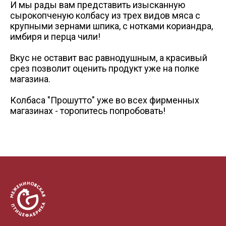
И мы рады вам представить изысканную
+7 (3822) 98-19-44 (доб. 2-38)
Схема проезда
Схема проез
а/я 40
vatulko_vd@mpftomsk.ru
сырокопченую колбасу из трех видов мяса с
prev
ул. Победы, 27/1, торговый центр - "Грани"
крупными зернами шпика, с нотками кориандра,
Пн-сб 09:00-20:00 Вс 09:00-18:00
имбиря и перца чили!
Схема проезда
ул. Пушкина, 25 а
Вкус не оставит вас равнодушным, а красивый
срез позволит оценить продукт уже на полке
магазина.
Колбаса "Прошутто" уже во всех фирменных
магазинах - торопитесь попробовать!