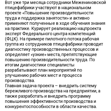
Вот уже три месяца сотрудники Межениновской
+7 (3822) 98-19-44 (доб. 2-38)
Схема проезда
Схема проез
а/я 40
vatulko_vd@mpftomsk.ru
птицефабрики участвуют в национальном
prev
ул. Победы, 27/1, торговый центр - "Грани"
проекте «Повышение производительности
Пн-сб 09:00-20:00 Вс 09:00-18:00
труда и поддержка занятости» и активно
Схема проезда
применяют полученные в ходе обучения знания
ул. Пушкина, 25 а
на практике. Курирует реализацию нацпроекта
эксперт Федерального центра компетенций
(ФЦК). На примере пилотного потока рабочая
группа из сотрудников птицефабрики проводит
диагностику производственных процессов и
определяет «узкие» места, препятствующие
повышению производительности труда. По
итогам диагностики специалисты
разрабатывают план мероприятий по
улучшению рабочих мест и процесса
производства.
Главная задача проекта – внедрить систему
бережливого производства на предприятии, а
также разработать и внедрить программу
повышения эффективности производства и
конкурентоспособности в области качества.