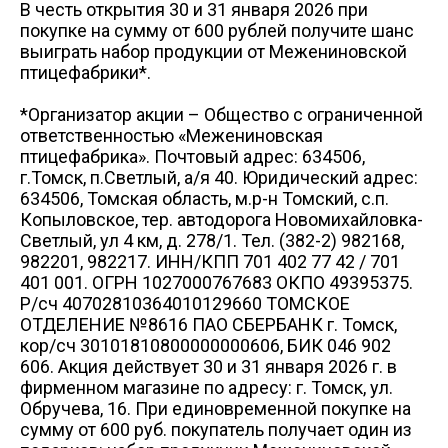
В честь открытия 30 и 31 января 2026 при
+7 (3822) 98-19-44 (доб. 2-38)
Схема проезда
Схема проез
а/я 40
vatulko_vd@mpftomsk.ru
покупке на сумму от 600 рублей получите шанс
prev
ул. Победы, 27/1, торговый центр - "Грани"
выиграть набор продукции от Межениновской
Пн-сб 09:00-20:00 Вс 09:00-18:00
птицефабрики*.
Схема проезда
ул. Пушкина, 25 а
*Организатор акции – Общество с ограниченной
ответственностью «Межениновская
птицефабрика». Почтовый адрес: 634506,
г.Томск, п.Светлый, а/я 40. Юридический адрес:
634506, Томская область, м.р-н Томский, с.п.
Копыловское, тер. автодорога Новомихайловка-
Светлый, ул 4 км, д. 278/1. Тел. (382-2) 982168,
982201, 982217. ИНН/КПП 701 402 77 42 / 701
401 001. ОГРН 1027000767683 ОКПО 49395375.
Р/сч 40702810364010129660 ТОМСКОЕ
ОТДЕЛЕНИЕ №8616 ПАО СБЕРБАНК г. Томск,
кор/сч 30101810800000000606, БИК 046 902
606. Акция действует 30 и 31 января 2026 г. в
фирменном магазине по адресу: г. Томск, ул.
Обручева, 16. При единовременной покупке на
сумму от 600 руб. покупатель получает один из