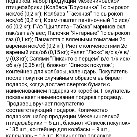
подарков: набор продукции Межениновской
птицефабрики (Колбаса "Брусничка" 1с сырокоп
иск/об (0,2 кг); Колбаса "Таёжная" 1с сырокоп
иск/об (0,2 кг); Крем-паштет печёночный 1с иск/
об (0,2 кг); П/ф "Цыплята - Табака" маринов охл
пак/зап в/у вес; Палочки "Янтарные" 1с сырокоп
газ (0,1 кг); Панакотта с вялеными томатами 2с
вареная иск/об (0,2 кг); Риет с копченостями 2с
вареный иск/об (0,15 кг); Рулет "Люкс" в/с к/в в/
у (0,3 кг); Салями "Пиканто с перцем" в/с п/к иск/
об в/у (0,35 кг)); блокнот "Список покупок";
контейнер для колбасы, календарь. Покупатель
после покупки случайным образом выбирает
подарок, когда достает сверток бумаги с
наименованием подарка из коробки. Покупатель
показывает наименование подарка продавцу.
Продавец вручает покупателю
соответствующий подарок. Количество
подарков: набор продукции Межениновской
птицефабрики – 5 шт., блокнот «Список покупок»
- 135 шт., контейнер для колбасы – 9 шт.,
календарь – 15 шт. Количество подарков