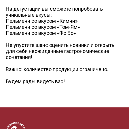
+7 (3822) 98-19-44 (доб. 2-38)
Схема проезда
Схема проез
а/я 40
vatulko_vd@mpftomsk.ru
На дегустации вы сможете попробовать
prev
ул. Победы, 27/1, торговый центр - "Грани"
уникальные вкусы:
Пн-сб 09:00-20:00 Вс 09:00-18:00
Пельмени со вкусом «Кимчи»
Схема проезда
Пельмени со вкусом «Том-Ям»
ул. Пушкина, 25 а
Пельмени со вкусом «Фо Бо»
Не упустите шанс оценить новинки и открыть
для себя неожиданные гастрономические
сочетания!
Важно: количество продукции ограничено.
Будем рады видеть вас!