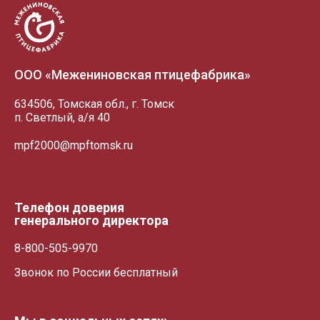
+7 (3822) 98-19-44 (доб. 2-38)
Схема проезда
Схема проез
а/я 40
vatulko_vd@mpftomsk.ru
prev
ул. Победы, 27/1, торговый центр - "Грани"
Пн-сб 09:00-20:00 Вс 09:00-18:00
Схема проезда
ООО «Межениновская птицефабрика»
ул. Пушкина, 25 а
634506, Томская обл., г. Томск
п. Светлый, а/я 40
mpf2000@mpftomsk.ru
Телефон доверия
генерального директора
8-800-505-9970
Звонок по России бесплатный